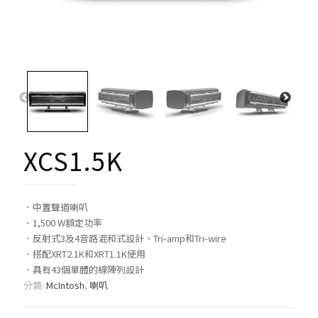
XCS1.5K
．中置聲道喇叭
．1,500 W額定功率
．反射式3及4音路混和式設計、Tri-amp和Tri-wire
．搭配XRT2.1K和XRT1.1K使用
．具有43個單體的線陣列設計
分類:
McIntosh
,
喇叭