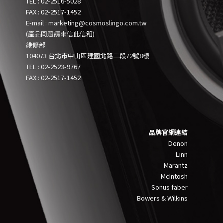
TEL :
02-2516-5028
FAX : 02-2517-1452
E-mail : marketing@cosmoslingo.com.tw
(產品問題請來信此信箱)
維修部
104073 台北市中山區建國北路二段72號8樓
TEL :
0
2-2523-9767
FAX : 02-2517-1452
品牌官網連結
Denon
Linn
Marantz
McIntosh
Sonus faber
Bowers & Wilkins