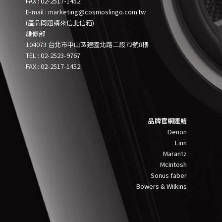
FAX : 02-2517-1452
E-mail : marketing@cosmoslingo.com.tw
(產品問題請來信此信箱)
維修部
104073 台北市中山區建國北路二段72號8樓
TEL :
0
2-2523-9767
FAX : 02-2517-1452
品牌官網連結
Denon
Linn
Marantz
McIntosh
Sonus faber
Bowers & Wilkins