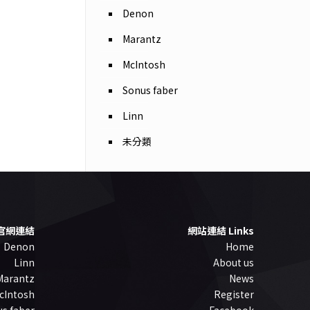
Denon
Marantz
McIntosh
Sonus faber
Linn
未分類
官網連結
網站連結 Links
Denon
Home
Linn
About us
Marantz
News
cIntosh
Register