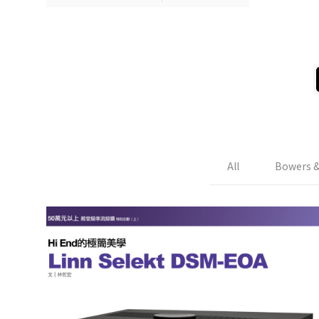
All
Bowers &