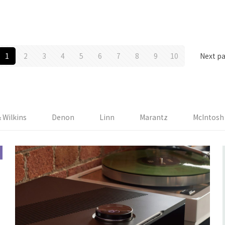
1
2
3
4
5
6
7
8
9
10
Next p
 Wilkins
Denon
Linn
Marantz
McIntosh