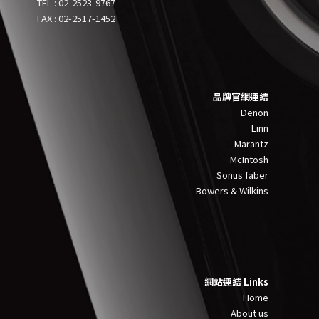
TEL :
0
2-2523-9767
FAX : 02-2517-1452
品牌官網連結
Denon
Linn
Marantz
McIntosh
Sonus faber
Bowers & Wilkins
網站連結 Links
Home
About us