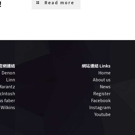
！
Read more
官網連結
網站連結 Links
Denon
Home
Linn
About us
Marantz
News
cIntosh
Register
s faber
Facebook
 Wilkins
Instagram
Youtube