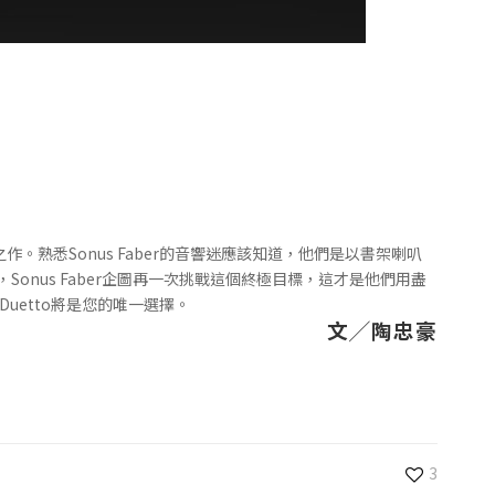
。熟悉Sonus Faber的音響迷應該知道，他們是以書架喇叭
nus Faber企圖再一次挑戰這個終極目標，這才是他們用盡
Duetto將是您的唯一選擇。
文╱陶忠豪
3