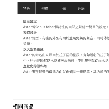
特色
規格
下載
評論
簡單設定
Aster將Sonus faber標誌性的自然之聲結合簡
獨特設計
Aster薄型、有機的外型有助於重現完美的聲音，同時傳
美學。
以天空為靈感
Aster的命名由來源自於拉丁語的星辰。有句著名的拉丁箴言
中。經過IP65的防水防塵等級認證，喇叭禁得起從雨水
直覺化的傾斜角
Aster調整聲音的傳遞方向就像傾斜一樣簡單，其內部
相關商品