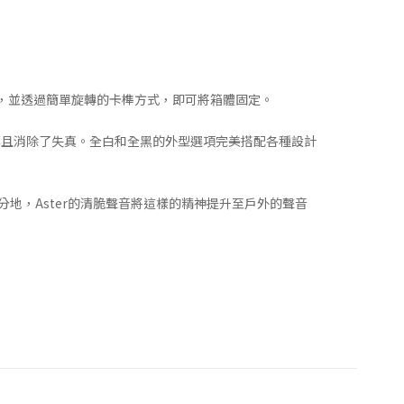
在牆上，並透過簡單旋轉的卡榫方式，即可將箱體固定。
了效率且消除了失真。全白和全黑的外型選項完美搭配各種設計
如其分地，Aster的清脆聲音將這樣的精神提升至戶外的聲音