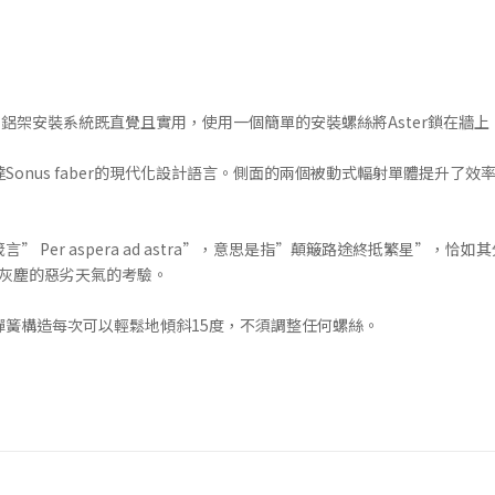
單的設定。鋁架安裝系統既直覺且實用，使用一個簡單的安裝螺絲將Aster鎖
達Sonus faber的現代化設計語言。側面的兩個被動式輻射單體提升
” Per aspera ad astra”，意思是指”顛簸路途終抵繁星”，恰
到灰塵的惡劣天氣的考驗。
的彈簧構造每次可以輕鬆地傾斜15度，不須調整任何螺絲。