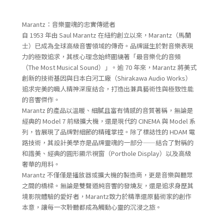
Marantz：音樂靈魂的忠實傳遞者
自 1953 年由 Saul Marantz 在紐約創立以來，Marantz（馬蘭
士）已成為全球高級音響領域的傳奇。品牌誕生於對音樂表現
力的極致追求，其核心理念始終圍繞著「最音樂化的音頻
（The Most Musical Sound）」。逾 70 年來，Marantz 將美式
創新的技術基因與日本白河工廠（Shirakawa Audio Works）
追求完美的職人精神深度結合，打造出兼具藝術性與極致性能
的音響傑作。
Marantz 的產品以溫暖、細膩且富有情感的音質著稱，無論是
經典的 Model 7 前級擴大機，還是現代的 CINEMA 與 Model 系
列，皆展現了品牌對細節的精確掌控。除了標誌性的 HDAM 電
路技術，其設計美學亦是品牌靈魂的一部分——結合了對稱的
和諧美、經典的圓形顯示視窗（Porthole Display）以及高級
奢華的用料。
Marantz 不僅僅是播放器或擴大機的製造商，更是音樂與聽眾
之間的橋樑。無論是雙聲道純音響的發燒友，還是追求身歷其
境影院體驗的愛好者，Marantz致力於精準還原藝術家的創作
本意，讓每一次聆聽都成為觸動心靈的沉浸之旅。