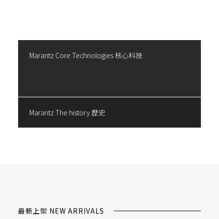
Marantz Core Technologies 核心科技
Marantz The history 歷史
最新上架 NEW ARRIVALS