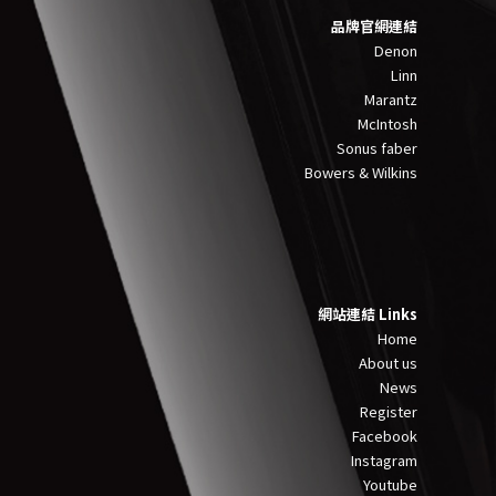
品牌官網連結
Denon
Linn
Marantz
McIntosh
Sonus faber
Bowers & Wilkins
網站連結 Links
Home
About us
News
Register
Facebook
Instagram
Youtube